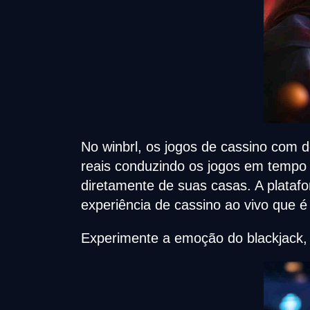
No winbrl, os jogos de cassino com 
reais conduzindo os jogos em tempo r
diretamente de suas casas. A plata
experiência de cassino ao vivo que é d
Experimente a emoção do blackjack, 