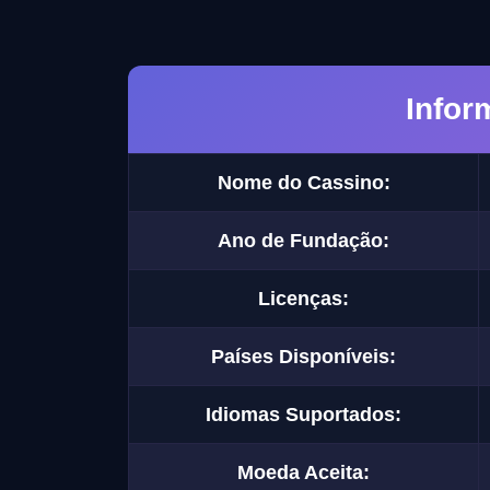
Infor
Nome do Cassino:
Ano de Fundação:
Licenças:
Países Disponíveis:
Idiomas Suportados:
Moeda Aceita: