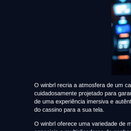
O winbrl recria a atmosfera de um ca
cuidadosamente projetado para garan
de uma experiência imersiva e autênt
do cassino para a sua tela.
O winbrl oferece uma variedade de