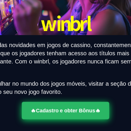
das novidades em jogos de cassino, constantement
e que os jogadores tenham acesso aos títulos mais
nante. Com o winbrl, os jogadores nunca ficam s
ar no mundo dos jogos móveis, visitar a seção de 
 seu novo jogo favorito.
🔥Cadastro e obter Bônus🔥