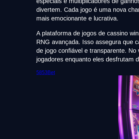
especiais e multiplicadores de ganho
divertem. Cada jogo é uma nova chanc
mais emocionante e lucrativa.
A plataforma de jogos de cassino win
RNG avançada. Isso assegura que cad
de jogo confiável e transparente. No 
jogadores enquanto eles desfrutam de
5853Bet