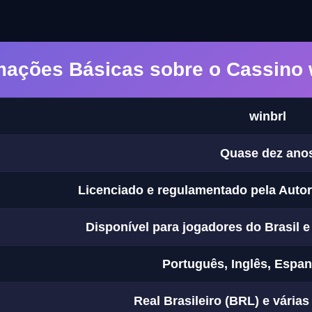
mações Básicas sobre o Cassino 
winbrl
Quase dez ano
Licenciado e regulamentado pela Autor
Disponível para jogadores do Brasil e
Português, Inglês, Espan
Real Brasileiro (BRL) e vária