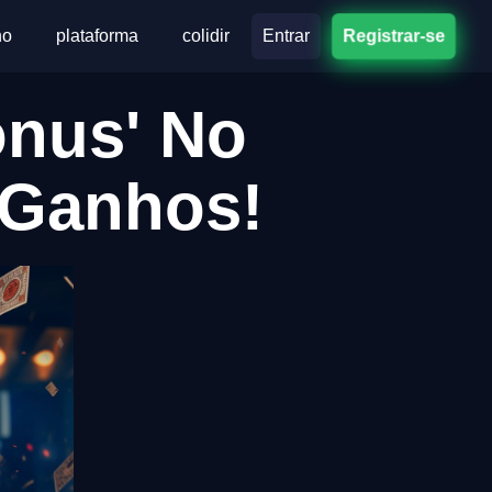
no
plataforma
colidir
Entrar
Registrar-se
ônus' No
 Ganhos!