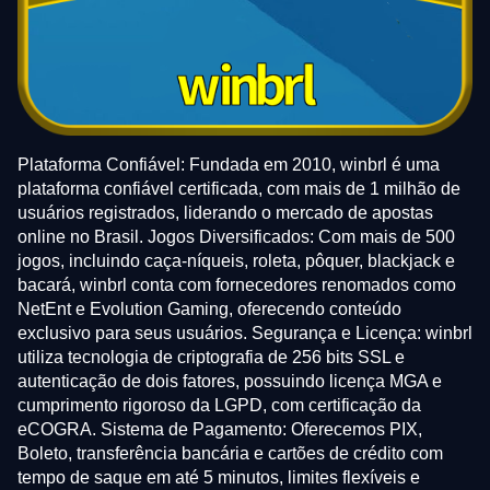
Plataforma Confiável: Fundada em 2010, winbrl é uma
plataforma confiável certificada, com mais de 1 milhão de
usuários registrados, liderando o mercado de apostas
online no Brasil. Jogos Diversificados: Com mais de 500
jogos, incluindo caça-níqueis, roleta, pôquer, blackjack e
bacará, winbrl conta com fornecedores renomados como
NetEnt e Evolution Gaming, oferecendo conteúdo
exclusivo para seus usuários. Segurança e Licença: winbrl
utiliza tecnologia de criptografia de 256 bits SSL e
autenticação de dois fatores, possuindo licença MGA e
cumprimento rigoroso da LGPD, com certificação da
eCOGRA. Sistema de Pagamento: Oferecemos PIX,
Boleto, transferência bancária e cartões de crédito com
tempo de saque em até 5 minutos, limites flexíveis e