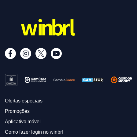
Ofertas especiais
Promoções
Aplicativo móvel
Como fazer login no winbrl