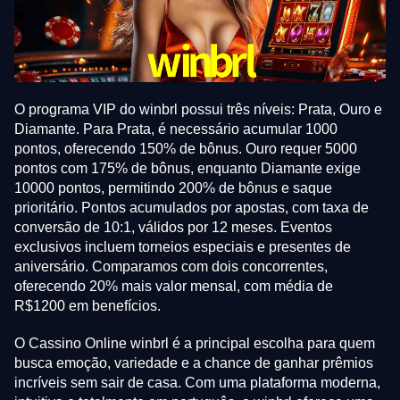
O programa VIP do winbrl possui três níveis: Prata, Ouro e
Diamante. Para Prata, é necessário acumular 1000
pontos, oferecendo 150% de bônus. Ouro requer 5000
pontos com 175% de bônus, enquanto Diamante exige
10000 pontos, permitindo 200% de bônus e saque
prioritário. Pontos acumulados por apostas, com taxa de
conversão de 10:1, válidos por 12 meses. Eventos
exclusivos incluem torneios especiais e presentes de
aniversário. Comparamos com dois concorrentes,
oferecendo 20% mais valor mensal, com média de
R$1200 em benefícios.
O Cassino Online winbrl é a principal escolha para quem
busca emoção, variedade e a chance de ganhar prêmios
incríveis sem sair de casa. Com uma plataforma moderna,