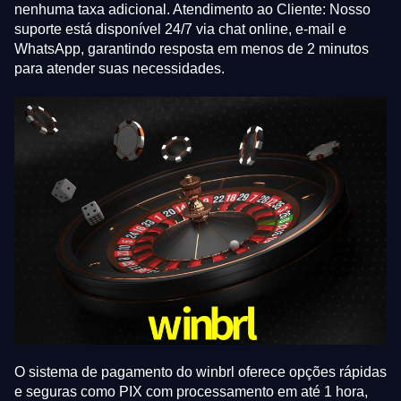
nenhuma taxa adicional. Atendimento ao Cliente: Nosso
suporte está disponível 24/7 via chat online, e-mail e
WhatsApp, garantindo resposta em menos de 2 minutos
para atender suas necessidades.
O sistema de pagamento do winbrl oferece opções rápidas
e seguras como PIX com processamento em até 1 hora,