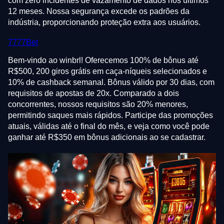
com zero incidentes de vazamento de dados nos últimos
12 meses. Nossa segurança excede os padrões da
indústria, proporcionando proteção extra aos usuários.
7777Bet
Bem-vindo ao winbrl! Oferecemos 100% de bônus até
R$500, 200 giros grátis em caça-níqueis selecionados e
10% de cashback semanal. Bônus válido por 30 dias, com
requisitos de apostas de 20x. Comparado a dois
concorrentes, nossos requisitos são 20% menores,
permitindo saques mais rápidos. Participe das promoções
atuais, válidas até o final do mês, e veja como você pode
ganhar até R$350 em bônus adicionais ao se cadastrar.