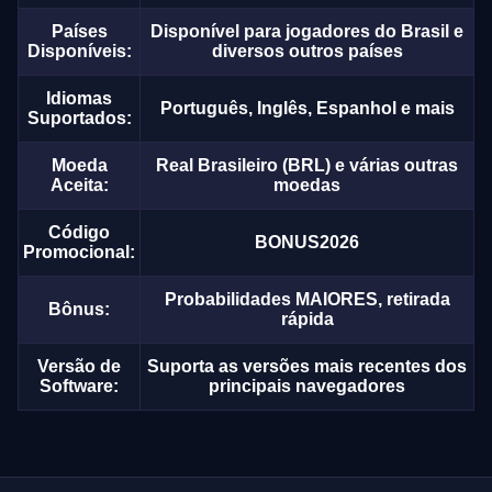
Países
Disponível para jogadores do Brasil e
Disponíveis:
diversos outros países
Idiomas
Português, Inglês, Espanhol e mais
Suportados:
Moeda
Real Brasileiro (BRL) e várias outras
Aceita:
moedas
Código
BONUS2026
Promocional:
Probabilidades MAIORES, retirada
Bônus:
rápida
Versão de
Suporta as versões mais recentes dos
Software:
principais navegadores