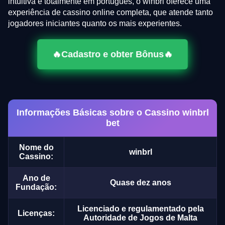
intuitiva e totalmente em português, o winbrl oferece uma
experiência de cassino online completa, que atende tanto
jogadores iniciantes quanto os mais experientes.
🔥Cadastro e obter Bônus🔥
Informações Básicas sobre o Cassino winbrl
bet
Nome do
winbrl
Cassino:
Ano de
Quase dez anos
Fundação:
Licenciado e regulamentado pela
Licenças:
Autoridade de Jogos de Malta