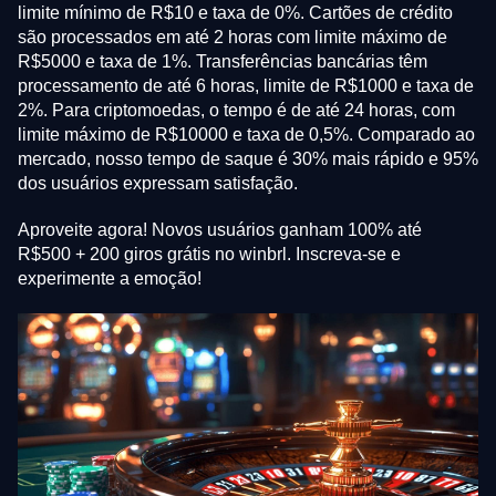
limite mínimo de R$10 e taxa de 0%. Cartões de crédito
são processados em até 2 horas com limite máximo de
R$5000 e taxa de 1%. Transferências bancárias têm
processamento de até 6 horas, limite de R$1000 e taxa de
2%. Para criptomoedas, o tempo é de até 24 horas, com
limite máximo de R$10000 e taxa de 0,5%. Comparado ao
mercado, nosso tempo de saque é 30% mais rápido e 95%
dos usuários expressam satisfação.
Aproveite agora! Novos usuários ganham 100% até
R$500 + 200 giros grátis no winbrl. Inscreva-se e
experimente a emoção!