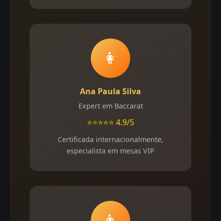
👩
Ana Paula Silva
Expert em Baccarat
⭐⭐⭐⭐⭐ 4.9/5
Certificada internacionalmente,
especialista em mesas VIP
👨