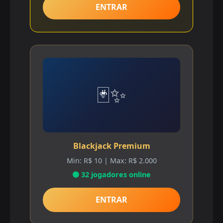
ENTRAR
🃏✨
Blackjack Premium
Min: R$ 10 | Max: R$ 2.000
🟢 32 jogadores online
ENTRAR