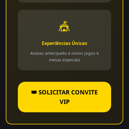
🎪
Experiências Únicas
Acesso antecipado a novos jogos e
mesas especiais
👑 SOLICITAR CONVITE
VIP