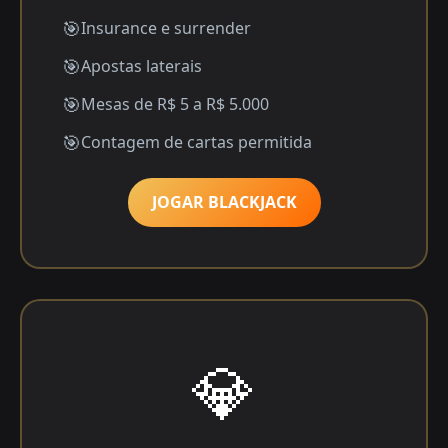
Insurance e surrender
Apostas laterais
Mesas de R$ 5 a R$ 5.000
Contagem de cartas permitida
JOGAR BLACKJACK
💎