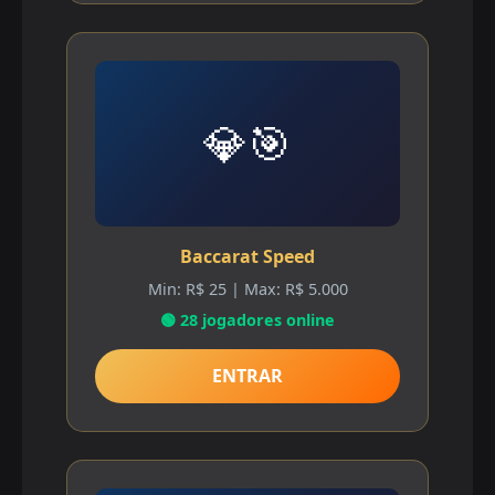
💎🎯
Baccarat Speed
Min: R$ 25 | Max: R$ 5.000
🟢 28 jogadores online
ENTRAR