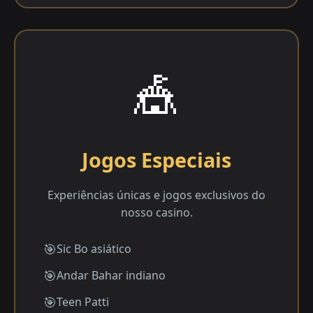
🎪
Jogos Especiais
Experiências únicas e jogos exclusivos do
nosso casino.
Sic Bo asiático
Andar Bahar indiano
Teen Patti