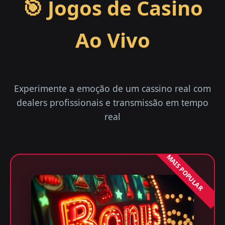
🎯 Jogos de Casino
Ao Vivo
Experimente a emoção de um cassino real com
dealers profissionais e transmissão em tempo
real