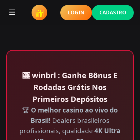
☰
LOGIN
CADASTRO
🎰 winbrl : Ganhe Bônus E
Rodadas Grátis Nos
Primeiros Depósitos
🏆
O melhor casino ao vivo do
Brasil!
Dealers brasileiros
profissionais, qualidade
4K Ultra