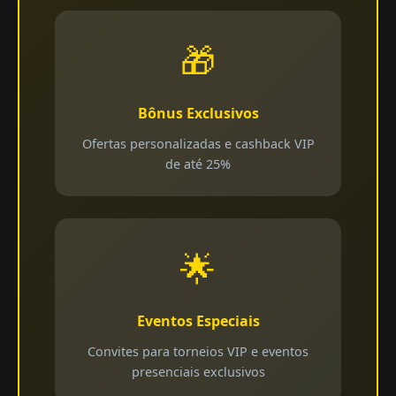
🎁
Bônus Exclusivos
Ofertas personalizadas e cashback VIP
de até 25%
🌟
Eventos Especiais
Convites para torneios VIP e eventos
presenciais exclusivos