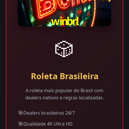
🎲
Roleta Brasileira
A roleta mais popular do Brasil com
dealers nativos e regras localizadas.
Dealers brasileiros 24/7
Qualidade 4K Ultra HD