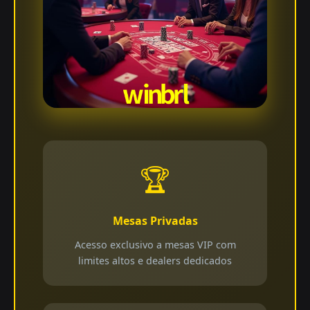
🏆
Mesas Privadas
Acesso exclusivo a mesas VIP com
limites altos e dealers dedicados