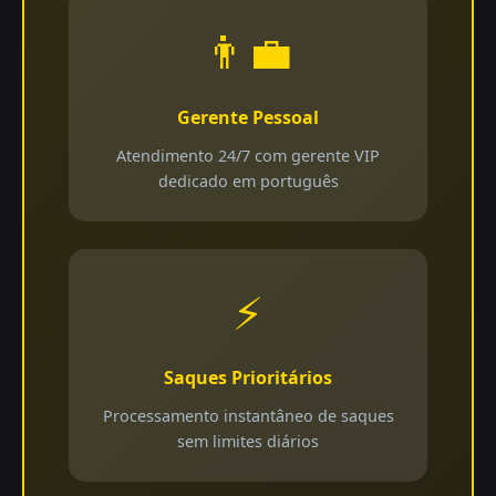
👨‍💼
Gerente Pessoal
Atendimento 24/7 com gerente VIP
dedicado em português
⚡
Saques Prioritários
Processamento instantâneo de saques
sem limites diários