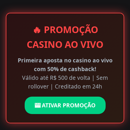
🔥 PROMOÇÃO
CASINO AO VIVO
Primeira aposta no casino ao vivo
com 50% de cashback!
Válido até R$ 500 de volta | Sem
rollover | Creditado em 24h
🎰 ATIVAR PROMOÇÃO