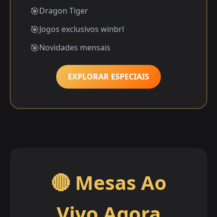
Dragon Tiger
Jogos exclusivos winbrl
Novidades mensais
EXPLORAR ESPECIAIS
🔴 Mesas Ao
Vivo Agora