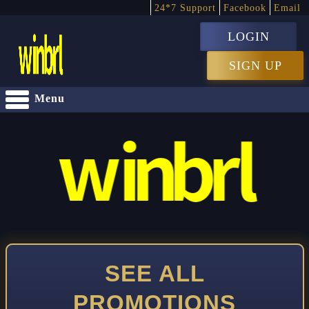
24*7 Support
Facebook
Email
LOGIN
SIGN UP
Menu
SEE ALL
PROMOTIONS