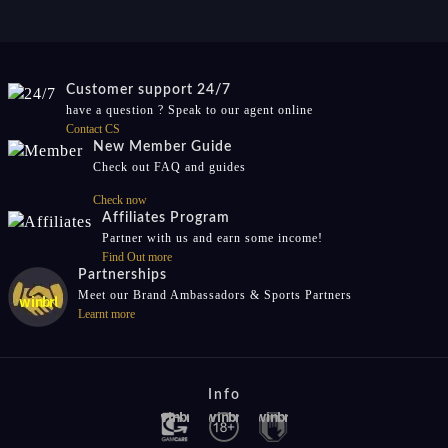
Customer support 24/7
have a question ? Speak to our agent online
Contact CS
New Member Guide
Check out FAQ and guides
Check now
Affiliates Program
Partner with us and earn some income!
Find Out more
Partnerships
Meet our Brand Ambassadors & Sports Partners
Learnt more
Info