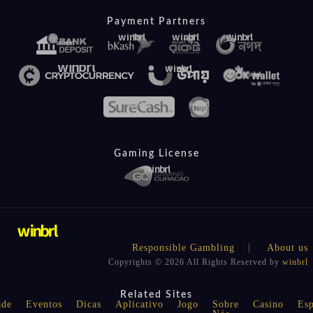
Payment Partners
Gaming License
Responsible Gambling
About us
Copyrights © 2026 All Rights Reserved by
winbrl
Related Sites
ade
Eventos
Dicas
Aplicativo
Jogo
Sobre
Casino
Esp