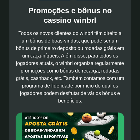
Promoções e bônus no
cassino winbrl
Todos os novos clientes do winbrl têm direito a
um bônus de boas-vindas, que pode ser um
bônus de primeiro depósito ou rodadas grátis em
um caça-níqueis. Além disso, para todos os
jogadores atuais, o winbrl organiza regularmente
promoções como bônus de recarga, rodadas
grátis, cashback, etc. Também contamos com um
programa de fidelidade por meio do qual os
jogadores podem desfrutar de vários bônus e
benefícios.