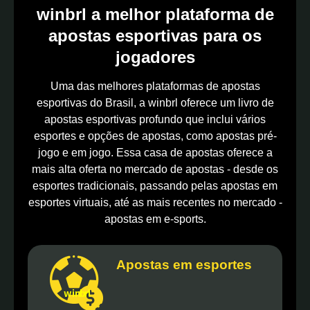
winbrl a melhor plataforma de
apostas esportivas para os
jogadores
Uma das melhores plataformas de apostas
esportivas do Brasil, a winbrl oferece um livro de
apostas esportivas profundo que inclui vários
esportes e opções de apostas, como apostas pré-
jogo e em jogo. Essa casa de apostas oferece a
mais alta oferta no mercado de apostas - desde os
esportes tradicionais, passando pelas apostas em
esportes virtuais, até as mais recentes no mercado -
apostas em e-sports.
Apostas em esportes