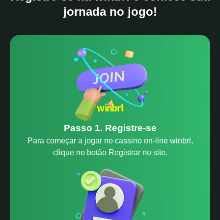
jornada no jogo!
Passo 1. Registre-se
Para começar a jogar no cassino on-line winbrl,
clique no botão Registrar no site.