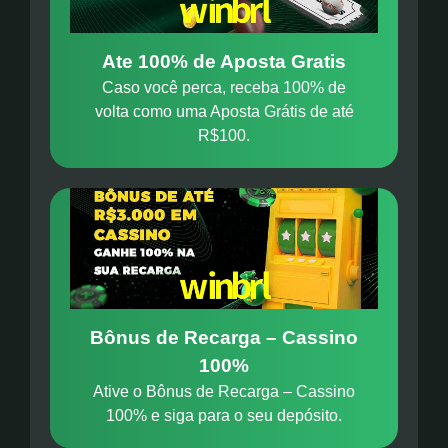
Ate 100% de Aposta Gratis
Caso você perca, receba 100% de
volta como uma Aposta Grátis de até
R$100.
Bônus de Recarga – Cassino
100%
Ative o Bônus de Recarga – Cassino
100% e siga para o seu depósito.