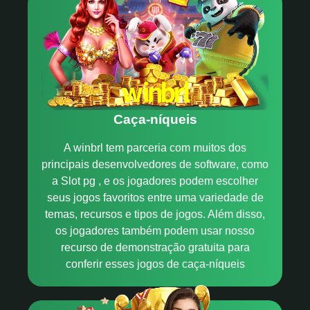
Caça-níqueis
A winbrl tem parceria com muitos dos
principais desenvolvedores de software, como
a Slot pg , e os jogadores podem escolher
seus jogos favoritos entre uma variedade de
temas, recursos e tipos de jogos. Além disso,
os jogadores também podem usar nosso
recurso de demonstração gratuita para
conferir esses jogos de caça-níqueis