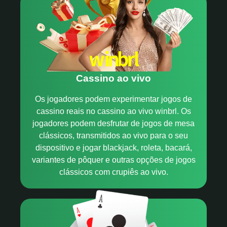
Cassino ao vivo
Os jogadores podem experimentar jogos de
cassino reais no cassino ao vivo winbrl. Os
jogadores podem desfrutar de jogos de mesa
clássicos, transmitidos ao vivo para o seu
dispositivo e jogar blackjack, roleta, bacará,
variantes de pôquer e outras opções de jogos
clássicos com crupiês ao vivo.