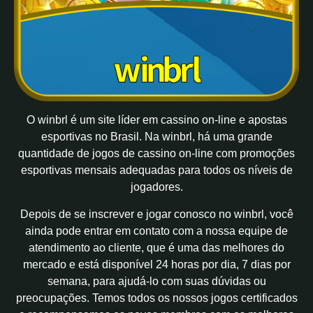
O winbrl é um site líder em cassino on-line e apostas
esportivas no Brasil. Na winbrl, há uma grande
quantidade de jogos de cassino on-line com promoções
esportivas mensais adequadas para todos os níveis de
jogadores.
Depois de se inscrever e jogar conosco no winbrl, você
ainda pode entrar em contato com a nossa equipe de
atendimento ao cliente, que é uma das melhores do
mercado e está disponível 24 horas por dia, 7 dias por
semana, para ajudá-lo com suas dúvidas ou
preocupações. Temos todos os nossos jogos certificados