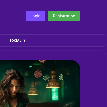
Login
Registrar-se
SOCIAL